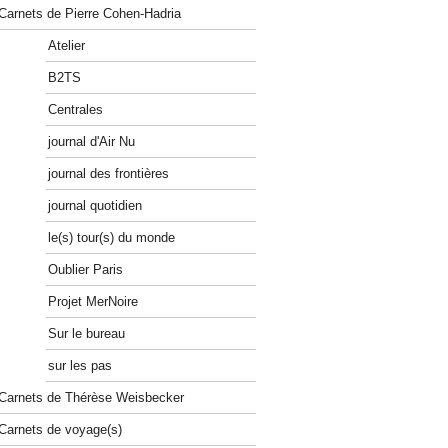
Carnets de Pierre Cohen-Hadria
Atelier
B2TS
Centrales
journal d'Air Nu
journal des frontières
journal quotidien
le(s) tour(s) du monde
Oublier Paris
Projet MerNoire
Sur le bureau
sur les pas
Carnets de Thérèse Weisbecker
Carnets de voyage(s)