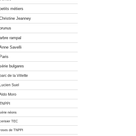
petits métiers
Christine Jeanney
prunus
arbre rampal
Anne Savelli
Paris
série bulgares
parc de la Villette
Lucien Suel
Aldo Moro
TNPPI
série néons
cerisier TEC
roses de TNPPI