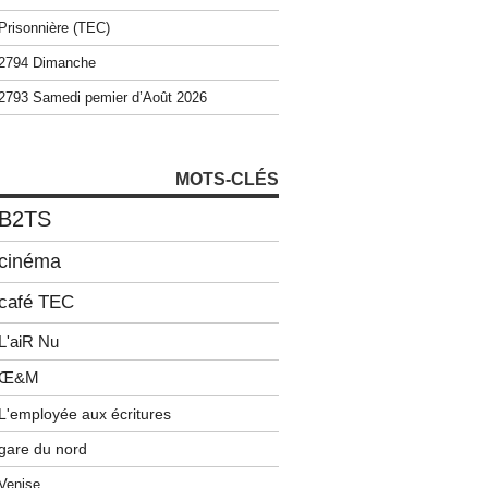
Prisonnière (TEC)
2794 Dimanche
2793 Samedi pemier d’Août 2026
MOTS-CLÉS
B2TS
cinéma
café TEC
L'aiR Nu
Œ&M
L'employée aux écritures
gare du nord
Venise