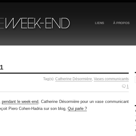
LIENS
À PROPOS
1
Tag(s):
Catherine Désormière
,
Vases communicants
1
s,
pendant le week-end
, Catherine Désormière pour un vase communicant
reçoit Piero Cohen-Hadria sur son blog,
Qui parle ?