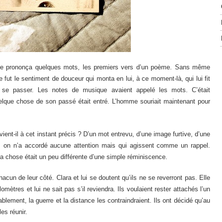
omme prononça quelques mots, les premiers vers d’un poème. Sans même
fut le sentiment de douceur qui monta en lui, à ce moment-là, qui lui fit
 se passer. Les notes de musique avaient appelé les mots. C’était
elque chose de son passé était entré. L’homme souriait maintenant pour
vient-il à cet instant précis ? D’un mot entrevu, d’une image furtive, d’une
es on n’a accordé aucune attention mais qui agissent comme un rappel.
 la chose était un peu différente d’une simple réminiscence.
chacun de leur côté. Clara et lui se doutent qu’ils ne se reverront pas. Elle
lomètres et lui ne sait pas s’il reviendra. Ils voulaient rester attachés l’un
blement, la guerre et la distance les contraindraient. Ils ont décidé qu’au
es réunir.