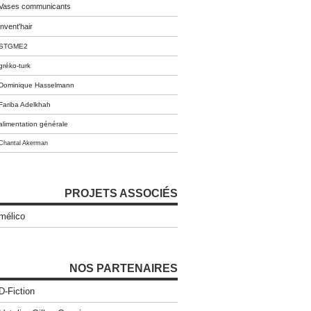
Vases communicants
invent'hair
STGME2
gréko-turk
Dominique Hasselmann
Fariba Adelkhah
alimentation générale
Chantal Akerman
PROJETS ASSOCIÉS
mélico
NOS PARTENAIRES
D-Fiction