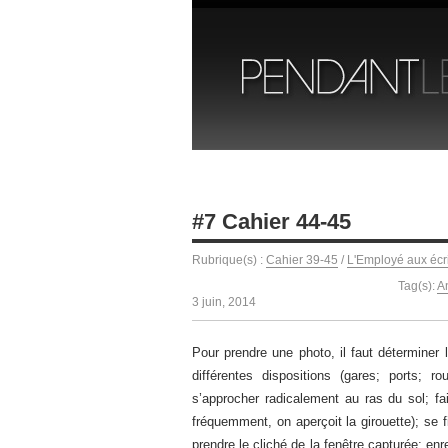
#7 Cahier 44-45
Rubrique(s) :
Cahier 39-45
/
L'Employé aux écr
Tag(s):
A
3 juin, 2014
Pour prendre une photo, il faut déterminer 
différentes dispositions (gares; ports; r
s’approcher radicalement au ras du sol; fa
fréquemment, on aperçoit la girouette); se f
prendre le cliché de la fenêtre capturée; enr