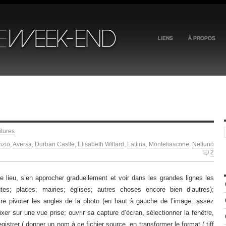
LIENS
À PROPOS
itures
nzio
,
Aversa
,
Durban Castle
,
Elisabeth Willard
,
Lattina
,
Montefiascone
,
Nettuno
2
le lieu, s’en approcher graduellement et voir dans les grandes lignes les
outes; places; mairies; églises; autres choses encore bien d’autres);
ire pivoter les angles de la photo (en haut à gauche de l’image, assez
ixer sur une vue prise; ouvrir sa capture d’écran, sélectionner la fenêtre,
egistrer ( donner un nom à ce fichier source, en transformer le format (.tiff