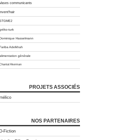
Vases communicants
invent'hair
STGME2
gréko-turk
Dominique Hasselmann
Fariba Adelkhah
alimentation générale
Chantal Akerman
PROJETS ASSOCIÉS
mélico
NOS PARTENAIRES
D-Fiction