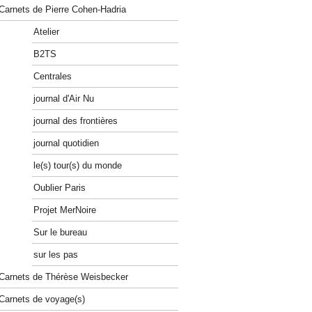
Carnets de Pierre Cohen-Hadria
Atelier
B2TS
Centrales
journal d'Air Nu
journal des frontières
journal quotidien
le(s) tour(s) du monde
Oublier Paris
Projet MerNoire
Sur le bureau
sur les pas
Carnets de Thérèse Weisbecker
Carnets de voyage(s)