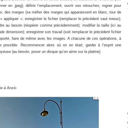
er en .jpeg); définir l’emplacement; ouvrir ses retouches; rogner pour
ts; des marges (se méfier des marges qui apparaissent en blanc, tour de
 appliquer »; enregistrer le fichier (remplacer le précédent vaut mieux);
 cadre au besoin (réopérer comme précédemment); modifier la taille (ici au
 dimension); enregistrer son travail (soit remplacer le précédent fichier
é importé, faire de même avec les images. A chacune de ces opérations, à
e possible. Recommencer alors où on en était; garder à l’esprit une
joyeuse (au besoin, poser un disque qu’on aime sur la platine).
ée à Anzio