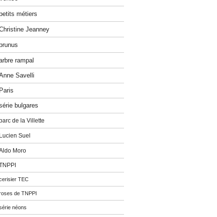
petits métiers
Christine Jeanney
prunus
arbre rampal
Anne Savelli
Paris
série bulgares
parc de la Villette
Lucien Suel
Aldo Moro
TNPPI
cerisier TEC
roses de TNPPI
série néons