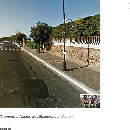
26
arrivée à Naples
26
Albanova Installation
gon lit