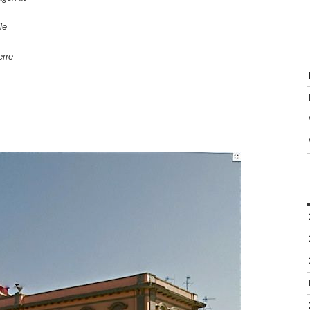
le
erre