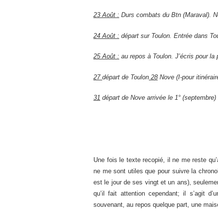
23 Août :
Durs combats du Btn (Maraval). N
24 Août :
départ sur Toulon. Entrée dans Toul
25 Août :
au repos à Toulon. J’écris pour la p
27
départ de Toulon
28
Nove (I-pour itinérai
31
départ de Nove arrivée le 1° (septembre)
Une fois le texte recopié, il ne me reste qu
ne me sont utiles que pour suivre la chronol
est le jour de ses vingt et un ans), seulem
qu’il fait attention cependant; il s’agit 
souvenant, au repos quelque part, une maiso