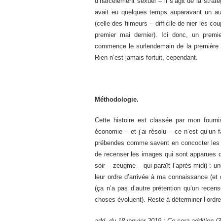
d’harcèlement sexuel – il s’agit de la straté
avait eu quelques temps auparavant un autr
(celle des filmeurs – difficile de nier les 
premier mai dernier). Ici donc, un prem
commence le surlendemain de la première m
Rien n’est jamais fortuit, cependant.
Méthodologie.
Cette histoire est classée par mon fourni
économie – et j’ai résolu – ce n’est qu’un f
prébendes comme savent en concocter les pu
de recenser les images qui sont apparues dan
soir – zeugme – qui paraît l’après-midi) : u
leur ordre d’arrivée à ma connaissance (et 
(ça n’a pas d’autre prétention qu’un rece
choses évoluent). Reste à déterminer l’ordr
add. du 18 janvier 2019 : Ce sera addition 