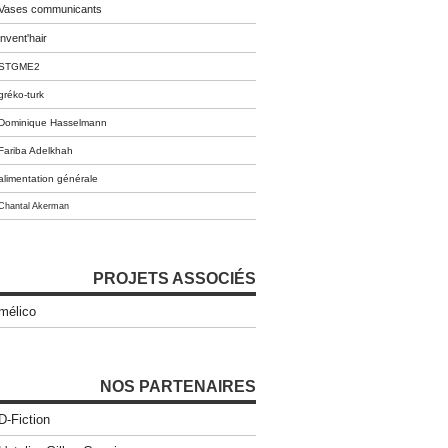
Vases communicants
invent'hair
STGME2
gréko-turk
Dominique Hasselmann
Fariba Adelkhah
alimentation générale
Chantal Akerman
PROJETS ASSOCIÉS
mélico
NOS PARTENAIRES
D-Fiction