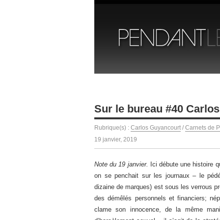
Sur le bureau #40 Carlos
Rubrique(s) :
Carlos Guyancourt
/
Carnets de P
19 janvier, 2019
Note du 19 janvier.
Ici débute une histoire q
on se penchait sur les journaux – le pédé
dizaine de marques) est sous les verrous p
des démêlés personnels et financiers; n
clame son innocence, de la même maniè