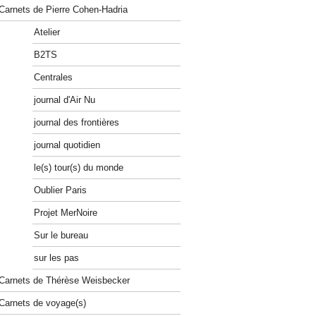
Carnets de Pierre Cohen-Hadria
Atelier
B2TS
Centrales
journal d'Air Nu
journal des frontières
journal quotidien
le(s) tour(s) du monde
Oublier Paris
Projet MerNoire
Sur le bureau
sur les pas
Carnets de Thérèse Weisbecker
Carnets de voyage(s)