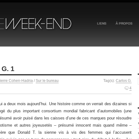
LIENS
À PROPOS
 G. 1
ierre Cohen-Hadria
/
Sur le bureau
Tag(s):
Carlos G.
4
ui a deux mois aujourd’hui. Une histoire comme on verrait des dizaines si
gé du plus important consortium mondial fabricant d’automobiles (une
résumé avoir puisé dans les caisses d’une de ces marques pour résoudre
épotisme et autres joyeusetés – présumé innocent mais quand même –
re que Donald T. la sienne vis à vis des femmes qui l’accusent