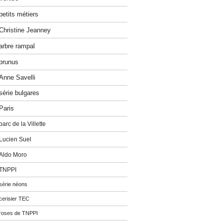
petits métiers
Christine Jeanney
arbre rampal
prunus
Anne Savelli
série bulgares
Paris
parc de la Villette
Lucien Suel
Aldo Moro
TNPPI
série néons
cerisier TEC
roses de TNPPI