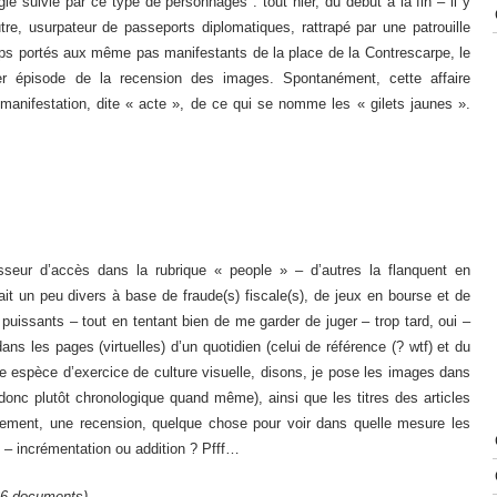
gie suivie par ce type de personnages : tout nier, du début à la fin – il y
e, usurpateur de passeports diplomatiques, rattrapé par une patrouille
coups portés aux même pas manifestants de la place de la Contrescarpe, le
ier épisode de la recension des images. Spontanément, cette affaire
anifestation, dite « acte », de ce qui se nomme les « gilets jaunes ».
sseur d’accès dans la rubrique « people » – d’autres la flanquent en
ait un peu divers à base de fraude(s) fiscale(s), de jeux en bourse et de
issants – tout en tentant bien de me garder de juger – trop tard, oui –
s les pages (virtuelles) d’un quotidien (celui de référence (? wtf) et du
ne espèce d’exercice de culture visuelle, disons, je pose les images dans
donc plutôt chronologique quand même), ainsi que les titres des articles
nsement, une recension, quelque chose pour voir dans quelle mesure les
e – incrémentation ou addition ? Pfff…
(36 documents).