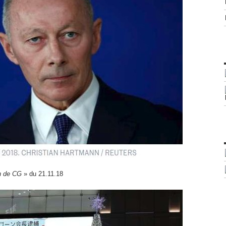
on de CG
» du 21.11.18