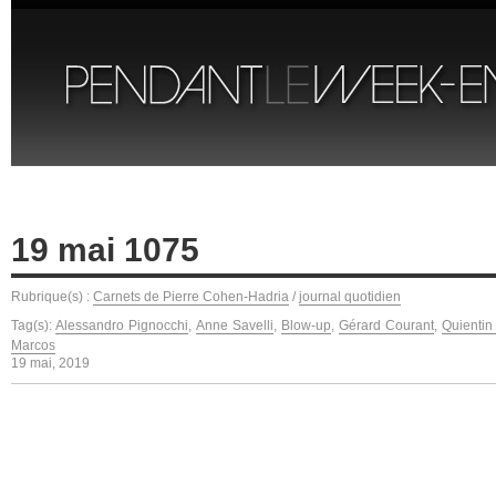
19 mai 1075
Rubrique(s) :
Carnets de Pierre Cohen-Hadria
/
journal quotidien
Tag(s):
Alessandro Pignocchi
,
Anne Savelli
,
Blow-up
,
Gérard Courant
,
Quientin
Marcos
19 mai, 2019