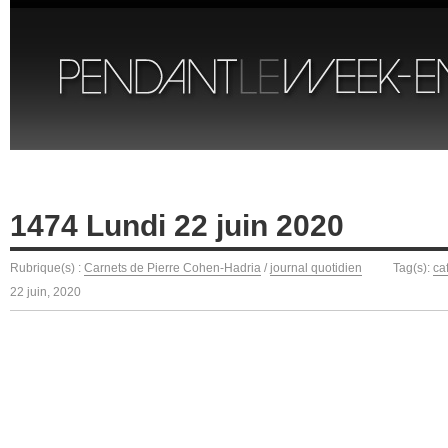
1474 Lundi 22 juin 2020
Rubrique(s) :
Carnets de Pierre Cohen-Hadria
/
journal quotidien
Tag(s):
ca
22 juin, 2020