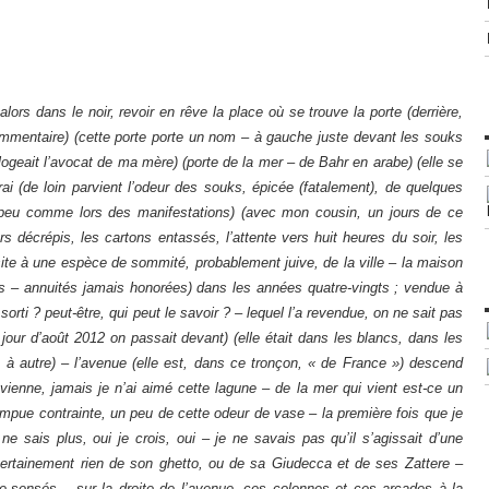
l’une des filles de mon grand-père laquelle, des dizaines d’années durant, s’est échinée à faire reconnaître ses droits sur les indemnisations dues par l’État aux personnes lésées par la fin du protectorat – son frère en avait hérité – ce ne sont pas des affaires à raconter, serait-ce en un atelier où la fiction a pris le dessus – ça passera sans doute inaperçu : il faut prendre possession de ce rêve, marcher dans les rues (fermer les yeux) et vers la gare descendre l’avenue (non, la gare est à droite) – le soleil et les palmiers, une espèce d’immeuble à l’envers fonctionne en un hôtel international (comprendre par ce qualificatif qu’on peut y boire de l’alcool) – des images, au coin d’une des rues qui aboutissent à l’avenue se tenait le garage dit « Robert » du prénom d’un de ses oncles dans lequel œuvrait mon père – et Habib (qui veut dire heureux en arabe) (un mécano que j’ai revu, un jour de soixante treize qui se souvenait de lui – je lui annonçais sa disparition, je me souviens de son regard il portait une jante à la main, un bleu dans les marrons, et puis je suis reparti) et descendant encore l’avenue on trouvera la gare maritime, le terminus du TGM et d’autres choses encore – impossible de penser à ces histoires-là (celles de Tunisie) sans se souvenir (de celles de l’Algérie) (et du Maroc, notre ami le roi) de l’enlèvement devant la brasserie du boulevard Lipp, de la Tricontinentale et des terribles agissements des services secrets – le milieu des années soixante et ses barbouzes – et de ce fait, du coin de la rue, le drugstore (tu te souviens les drugstores ?) (un attentat, Carlos 74, celui des Champs-Elysées, celui de l’Opéra et dans celui-là, de Saint-Germain des Prés, éclate une grenade à fragmentation) (on vivait alors rue de Lille) – c’est que cette histoire ne m’est pas étrangère, tu vois (sans doute est-elle la résultante de ces événements, comme on les appelait : je ne savais, de ce qui advint, rien sinon ce qu’on ne m’en disait pas mais que je percevais, ce qu’on ne disait pas aux enfants et il se peut que nous les enfants les entendions parler de ces choses étranges (étrangères ?) les arabes, les autres, les Français et les attentats, la guerre « pacificatrice », ce type de blague je suppose (mais je n’y comprenais rien) – de ce moment où quinze ans plus tôt on tirait à la mitraillette sur la ds noire de jais du général du côté du Petit Clamart – quand on dit « du général » on ne sous-entend pas spécialement Alcazar – c’est cette époque-là, entre dix et quinze ans plus tard, probablement, comme si j’étais resté là-bas – la petite maison, je ne saurais dire où elle se trouve mais elle est dans les bleus, comme celle de la voisine Norma qui, elle, ne paye pas de loyer – on ne sait pas, existe-t-elle vraiment cette tondue-là ? chauves tous les deux, tous les trois, comme moi un peu – je suis sans doute dans les trois, il y a du Chagrin et de la Pitié dans cette histoire-là – pourtant en recherchant un peu ce qui s’y trame – et dans les odeurs de poissons frits, de jus d’orange et de lauriers roses – rendre les maisons de plain-pied ressortit peut-être du fait qu’il y avait là-bas au rez-de-chaussée un garage et une buanderie, mais pas de chambre – il se peut qu’aujourd’hui il s’agisse d’un studio dans lequel un adolescent regarde sur son téléphone portable quelque série stérile et interdite – il ne m’est pas tellement douteux que les acteurs soient des fantômes, j’aime savoir que Norma n’existe pas ou alors qu’elle ne représente que la mort simplement et qu’elle aime à se saisir de l’amour qu’elle éprouve pour le vieux salopard Fauteuil (j’ai dans l’idée que « salopard » ne suffit pas à le qualifier, il se trouve tenu dans l’éventail créé par des Eichmann et autres Mengele, lequel est mort au Brésil, la ville se nomme Bertigoa – à l’ouverture de la fiction (l’étude en beige) il y avait cette volonté, elle s’y trouverait toujours (j’ai retrouvé la maison là-bas, du côté de la plage, Sao Paulo et palmiers) – il me semble avoir repéré quelque part une affaire de cet ordre pourtant, il y a un livre écrit sur ce thème – l’immonde saloperie médicale Mengele est mort en soixante-quinze (il s’est noyé, l’enflure) – les choses se resserrent, mais non, « salopard » est indiscutablement insuffisant) (et la prise en compte de ce thème, de cette ambiance, de ces souvenirs qui n’existent pas, la volonté de s’y débattre, d’y aboutir, d’en faire une espèce de centre de l’histoire tout en voulant s’en échapper, est à mettre à l’actif de cet individu qui écrit, qui n’a pas d’autres exigences que de tenir la distance – une saison en atelier sans doute – mettre au point quelque chose, et savoir qu’on peut aller au bout, s’il s’agit d’un terme – ça ne faisait aucun doute, ni question ni discussion intérieure, jamais d’ailleurs – et dans les mêmes dispositions (j’aime beaucoup « disposition »), on peut aussi déceler que, de cette sale histoire de trente-neuf quarante-cinq, des juifs et des autres assassinés par l’ordure, humaine cependant, ce n’est pas douteux, tue par mon père, elle aussi, comme celle de l’Algérie, serait-elle française, de cette organisation armée secrète, des bombes sous les tables des cafés alors que la neige envahissait les rues de A., le simple fait de n’en pas parler (à table ou ailleurs) implique qu’elle ressorte dès qu’une ouverture bée (quand on ne sait pas où on va, probablement un pli, une route, une tendance, un souvenir effacé prend-il le pouvoir ou le dessus ou essaye simplement de parvenir à la conscience) – après tout, ce sont les tirets et les parenthèses, le délice de ne pas terminer les phrases, de ne pas poser de point final, il y avait sur le bureau dans la maison brûlée le Grévisse dans lequel j’ai découvert à cinquante ans passés le pluriel de amour délice orgue – ce qui renvoie directement à l’école primaire du mois de septembre soixante et à la dictée rétrogradataire de neuf heures du matin qui, à dix heures, de la neuvième me renvoyait en dixième – un peu comme pour les consignes d’ici, je n’y avais rien compris, ce n’est pas de l’incompréhension, exactement tu vois, non, c’est qu’à un moment, je préfère ne pas y penser et me laisser aller ailleurs, les choses et les images viennen