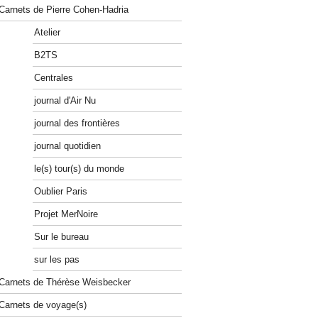
Carnets de Pierre Cohen-Hadria
Atelier
B2TS
Centrales
journal d'Air Nu
journal des frontières
journal quotidien
le(s) tour(s) du monde
Oublier Paris
Projet MerNoire
Sur le bureau
sur les pas
Carnets de Thérèse Weisbecker
Carnets de voyage(s)