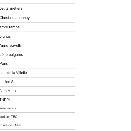
petits métiers
Christine Jeanney
arbre rampal
prunus
Anne Savelli
série bulgares
Paris
parc de la Villette
Lucien Suel
Aldo Moro
TNPPI
série néons
cerisier TEC
roses de TNPPI