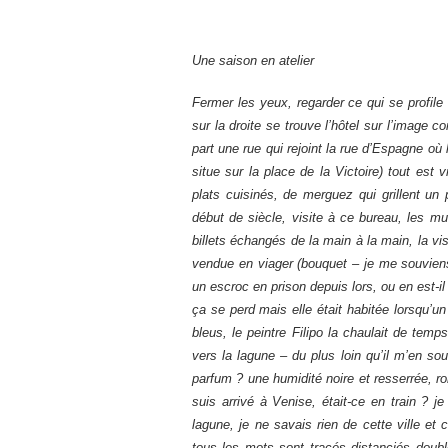
Une saison en atelier
Fermer les yeux, regarder ce qui se profile alors dans le noir, revoir en rêve la place où se trouve la porte (derrière, sur la droite se trouve l’hôtel sur l’image commentaire) (cette porte porte un nom – à gauche juste devant les souks part une rue qui rejoint la rue d’Espagne où logeait l’avocat de ma mère) (porte de la mer – de Bahr en arabe) (elle se situe sur la place de la Victoire) tout est vrai (de loin parvient l’odeur des souks, épicée (fatalement), de quelques plats cuisinés, de merguez qui grillent un peu comme lors des manifestations) (avec mon cousin, un jours de ce début de siècle, visite à ce bureau, les murs décrépis, les cartons entassés, l’attente vers huit heures du soir, les billets échangés de la main à la main, la visite à une espèce de sommité, probablement juive, de la ville – la maison vendue en viager (bouquet – je me souviens – annuités jamais honorées) dans les années quatre-vingts ; vendue à un escroc en prison depuis lors, ou en est-il sorti ? peut-être, qui peut le savoir ? – lequel l’a revendue, on ne sait pas ça se perd mais elle était habitée lorsqu’un jour d’août 2012 on passait devant) (elle était dans les blancs, dans les bleus, le peintre Filipo la chaulait de temps à autre) – l’avenue (elle est, dans ce tronçon, « de France ») descend vers la lagune – du plus loin qu’il m’en souvienne, jamais je n’ai aimé cette lagune – de la mer qui vient est-ce un parfum ? une humidité noire et resserrée, rompue contrainte, un peu de cette odeur de vase – la première fois que je suis arrivé à Venise, était-ce en train ? je ne sais plus, oui je crois, oui – je ne savais pas qu’il s’agissait d’une lagune, je ne savais rien de cette ville et certainement rien de son ghetto, ou de sa Giudecca et de ses Zattere – tous les mots sont tracés distanciés double-sensés – sur la droite de l’avenue, ces colonnes et ces arcades à la mode Rivoli (de la place Ferrari de Gênes partent le long de cette rue qui descend, deux allées couvertes arcades colonnes ainsi que des passages (si Rivoli se tient dans les beiges clairs, ici ce sont les gris foncés qui l’emportent) – la rue du 20 Septembre je crois – 1870 la prise de Rome et la fin des états pontificaux et Pie 9 qui dénonce ce passage en force) (l’Italie et le pape, cette histoire et cet esclavage) – plus loin sur la gauche descend l’avenue, il y a là une espèce de place, elle est de l’Indépendance (je ne suis pas certain de la pertinence de cette majuscule : ce genre de réflexion provient directement de la colonisation – il m’arrive d’y trouver des bénéfices) et je revois les rues de la ville, je revois celles des campagnes d’ici ou de là : elles sont les mêmes elles sont semblables : le colon (ou la colonne) esclavagisait ; je me souviens de l’état de décrépitude dans lequel sont laissées quelques maisons, par manque de moyens et de désirs de les voir entretenues embellies soignées soutenues – le premier livre d’Albert Camus (j’ai préféré, face à l’académie, l’attitude de Sartre Jipé) (je ne discute même pas celle de Zimmerman : vois comme les choses ont changé…) – l’avenue est dédiée, après cette place, à Habib Bourguiba (premier président de la République Tunisienne – Commandant Suprême et bienfaiteur de l’humanité – au moins n’érigea-t-il pas de bagne ou de camps de concentration pour y foutre ses opposants) – on passe devant la cathédrale du culte catholique, vouée à Saint-Vincent-de-Paul (Pierre Fresnay qui partageait son manteau…) , et devant le cinéma dont je ne souviens plus du nom – le Parnasse, c’est ça – sur la droite au genre de rond-point partait la rue Es Sadikia (elle ne porte plus ce nom-là) où se tenait le magasin Juvénal – fil de fer, machines agricoles et machines-outils – pas moyen de l’évoquer sans en passer par 