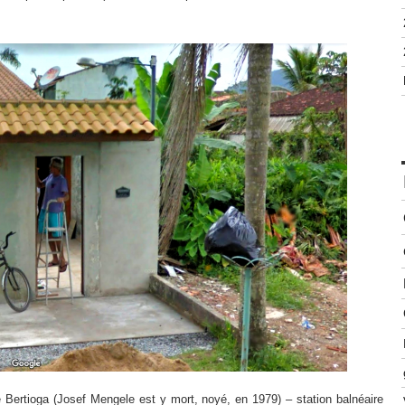
 Bertioga (Josef Mengele est y mort, noyé, en 1979) – station balnéaire