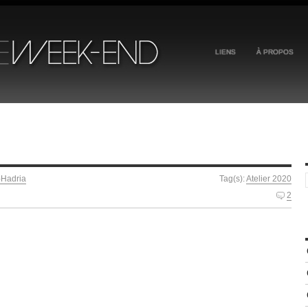
LIENS
À PROPOS
-Hadria
Tag(s):
Atelier 2020
2