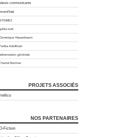
Vases communicants
invent'hair
STGME2
gréko-turk
Dominique Hasselmann
Fariba Adelkhah
alimentation générale
Chantal Akerman
PROJETS ASSOCIÉS
mélico
NOS PARTENAIRES
D-Fiction