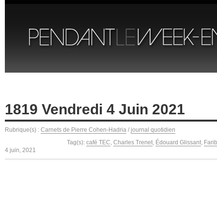
1819 Vendredi 4 Juin 2021
Rubrique(s) :
Carnets de Pierre Cohen-Hadria
/
journal quotidien
Tag(s):
café TEC
,
Charles Trenet
,
Édouard Glissant
,
Fari
4 juin, 2021