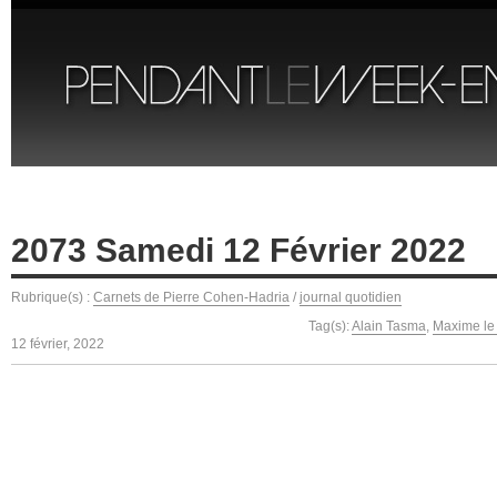
2073 Samedi 12 Février 2022
Rubrique(s) :
Carnets de Pierre Cohen-Hadria
/
journal quotidien
Tag(s):
Alain Tasma
,
Maxime le 
12 février, 2022