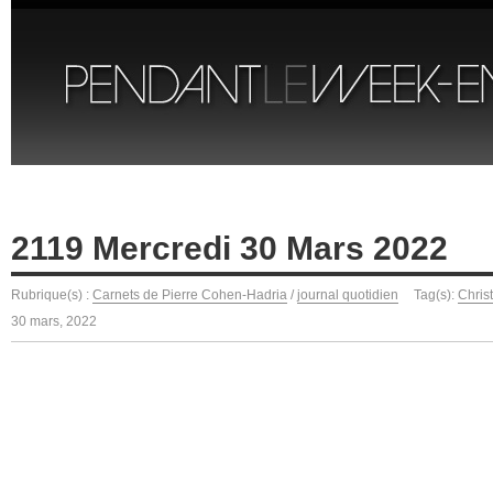
2119 Mercredi 30 Mars 2022
Rubrique(s) :
Carnets de Pierre Cohen-Hadria
/
journal quotidien
Tag(s):
Chris
30 mars, 2022