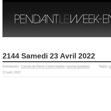
2144 Samedi 23 Avril 2022
Rubrique(s) :
Carnets de Pierre Cohen-Hadria
/
journal quotidien
Tag(s):
c
23 avril, 2022