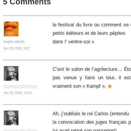
5 Comments
le festival du livre ou comment se
petits éditeurs et de leurs pépites
dans l' »entre-soi »
brigitte celerier
Avr 23, 2022, 9:37
C’est le salon de l’agrilecture… Éto
pas venue y faire un tour, il est
vraiment son « Kampf ».
Dominique Hasselmann
Avr 23, 2022, 12:13
Ah, j’oubliais le roi Carlos (entendu
la convocation des juges français 
lui avait retiré son passeport).
Dominique Hasselmann