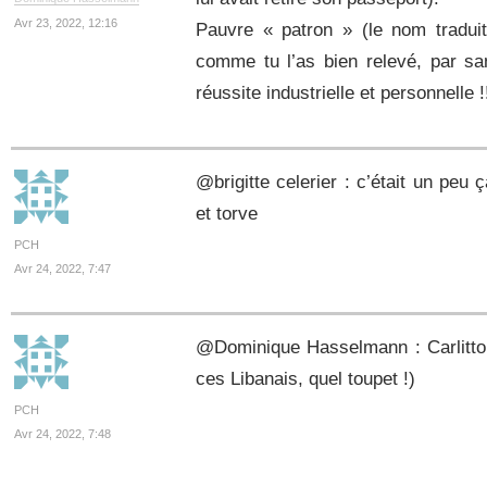
Avr 23, 2022, 12:16
Pauvre « patron » (le nom tradui
comme tu l’as bien relevé, par sa
réussite industrielle et personnelle !
@brigitte celerier : c’était un peu
et torve
PCH
Avr 24, 2022, 7:47
@Dominique Hasselmann : Carlitto e
ces Libanais, quel toupet !)
PCH
Avr 24, 2022, 7:48