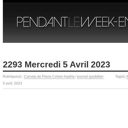
2293 Mercredi 5 Avril 2023
Rubrique(s) :
Carnets de Pierre Cohen-Hadria
/
journal quotidien
Tag(s):
A
5 avril, 2023