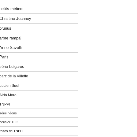
petits métiers
Christine Jeanney
prunus
arbre rampal
Anne Savelli
Paris
série bulgares
parc de la Villette
Lucien Suel
Aldo Moro
TNPPI
série néons
cerisier TEC
roses de TNPPI