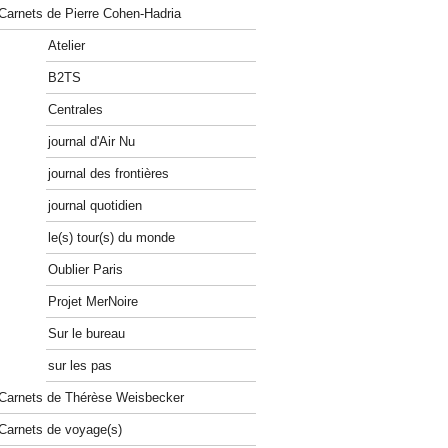
Carnets de Pierre Cohen-Hadria
Atelier
B2TS
Centrales
journal d'Air Nu
journal des frontières
journal quotidien
le(s) tour(s) du monde
Oublier Paris
Projet MerNoire
Sur le bureau
sur les pas
Carnets de Thérèse Weisbecker
Carnets de voyage(s)