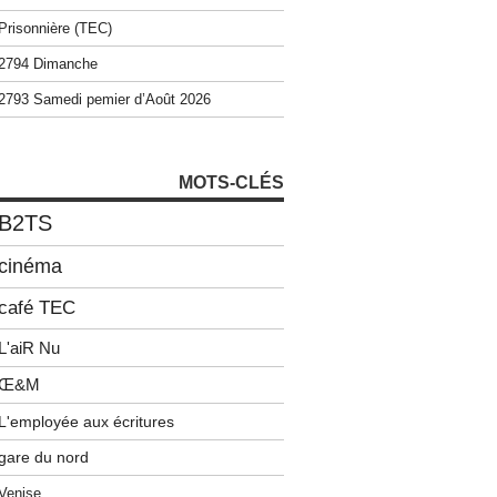
Prisonnière (TEC)
2794 Dimanche
2793 Samedi pemier d’Août 2026
MOTS-CLÉS
B2TS
cinéma
café TEC
L'aiR Nu
Œ&M
L'employée aux écritures
gare du nord
Venise