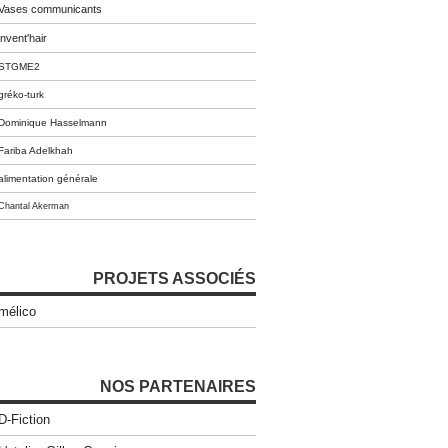
Vases communicants
invent'hair
STGME2
gréko-turk
Dominique Hasselmann
Fariba Adelkhah
alimentation générale
Chantal Akerman
PROJETS ASSOCIÉS
mélico
NOS PARTENAIRES
D-Fiction