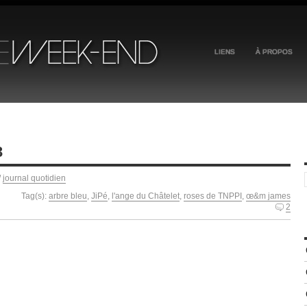
LIENS
À PROPOS
3
/
journal quotidien
Tag(s):
arbre bleu
,
JiPé
,
l'ange du Châtelet
,
roses de TNPPI
,
œ&m james
2