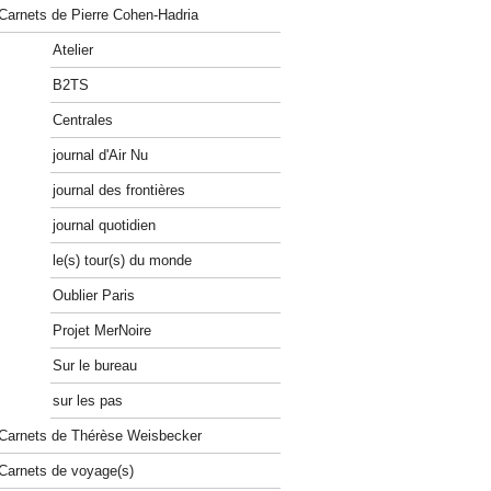
Carnets de Pierre Cohen-Hadria
Atelier
B2TS
Centrales
journal d'Air Nu
journal des frontières
journal quotidien
le(s) tour(s) du monde
Oublier Paris
Projet MerNoire
Sur le bureau
sur les pas
Carnets de Thérèse Weisbecker
Carnets de voyage(s)