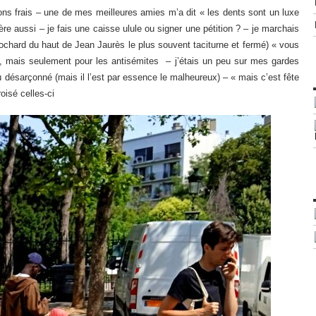
ons frais – une de mes meilleures amies m’a dit « les dents sont un luxe
e aussi – je fais une caisse ulule ou signer une pétition ? – je marchais
lochard du haut de Jean Jaurès le plus souvent taciturne et fermé) « vous
s-je, mais seulement pour les antisémites – j’étais un peu sur mes gardes
 désarçonné (mais il l’est par essence le malheureux) – « mais c’est fête
isé celles-ci