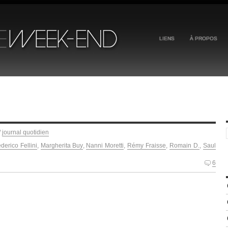
LIENS
À PROPOS
/
journal quotidien
derico Fellini
,
Margherita Buy
,
Nanni Moretti
,
Rémy Fraisse
,
Romain D.
,
Saul
6