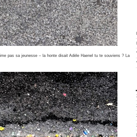
aime pas sa jeunesse – la honte disait Adèle Haenel tu te souviens ? La