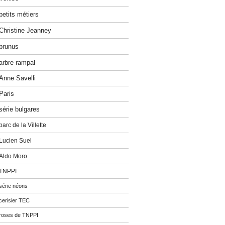
petits métiers
Christine Jeanney
prunus
arbre rampal
Anne Savelli
Paris
série bulgares
parc de la Villette
Lucien Suel
Aldo Moro
TNPPI
série néons
cerisier TEC
roses de TNPPI