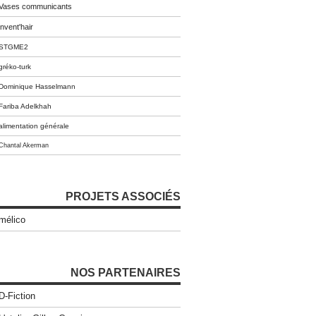
Vases communicants
invent'hair
STGME2
gréko-turk
Dominique Hasselmann
Fariba Adelkhah
alimentation générale
Chantal Akerman
PROJETS ASSOCIÉS
mélico
NOS PARTENAIRES
D-Fiction