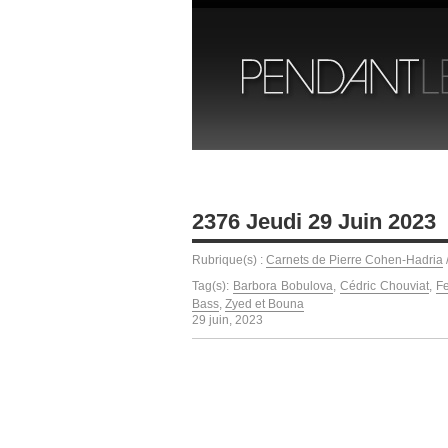
2376 Jeudi 29 Juin 2023
Rubrique(s) :
Carnets de Pierre Cohen-Hadria
Tag(s):
Barbora Bobulova
,
Cédric Chouviat
,
Fe
Bass
,
Zyed et Bouna
29 juin, 2023