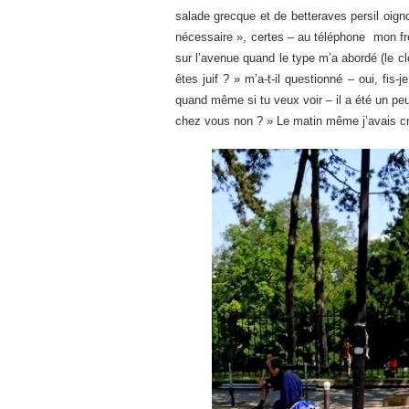
salade grecque et de betteraves persil oign
nécessaire », certes – au téléphone mon frèr
sur l’avenue quand le type m’a abordé (le c
êtes juif ? » m’a-t-il questionné – oui, fi
quand même si tu veux voir – il a été un peu
chez vous non ? » Le matin même j’avais cro