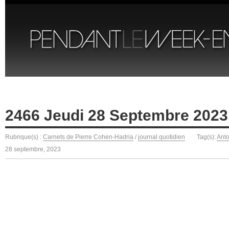
2466 Jeudi 28 Septembre 2023
Rubrique(s) :
Carnets de Pierre Cohen-Hadria
/
journal quotidien
Tag(s):
Ant
28 septembre, 2023