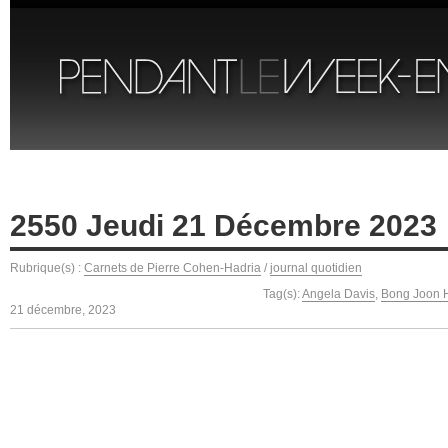
2550 Jeudi 21 Décembre 2023
Rubrique(s) :
Carnets de Pierre Cohen-Hadria
/
journal quotidien
Tag(s):
Angela Davis
,
Bong Joon 
21 décembre, 2023