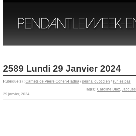
2589 Lundi 29 Janvier 2024
Rubrique(s) :
Carnets de Pierre Cohen-Hadria
/
journal quotidien
/
sur les pas
Tag(s):
Caroline Diaz
,
Jacques 
29 janvier, 2024