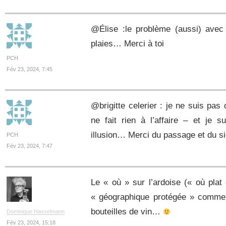
@Élise :le problème (aussi) avec l
plaies… Merci à toi
PCH
Fév 23, 2024, 7:45
@brigitte celerier : je ne suis pas 
ne fait rien à l’affaire – et je 
illusion… Merci du passage et du s
PCH
Fév 23, 2024, 7:47
Le « où » sur l’ardoise (« où plat 
« géographique protégée » comme s
bouteilles de vin…
Dominique Hasselmann
Fév 23, 2024, 15:18