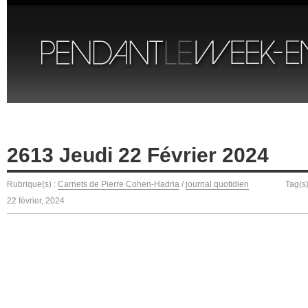
2613 Jeudi 22 Février 2024
Rubrique(s) :
Carnets de Pierre Cohen-Hadria
/
journal quotidien
Tag(s
22 février, 2024