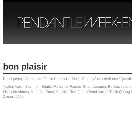
bon plaisir
Rubrique(s) :
Carnets de Pierre Cohen-Hadria
/
L'Employé aux écritures
/
Questi
Tag(s):
Aaron Bushnell
,
Brigitte Fontaine
,
Francis Girod
,
Jacques Becker
,
Jacque
Lisandro Alonso
,
Mathilde Roux
,
Maurice Ro(bi)net
,
Michel Aucair
,
Thích Quảng 
3 mars, 2024