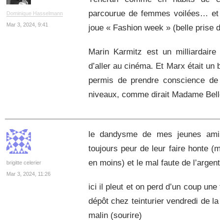
parcourue de femmes voilées… et l
Dominique Hasselmann
Mar 3, 2024, 9:41
joue « Fashion week » (belle prise
Marin Karmitz est un milliardaire
d’aller au cinéma. Et Marx était un 
permis de prendre conscience de 
niveaux, comme dirait Madame Belloub
le dandysme de mes jeunes amis
toujours peur de leur faire honte (m
en moins) et le mal faute de l’argent
brigitte celerier
Mar 3, 2024, 11:26
ici il pleut et on perd d’un coup une
dépôt chez teinturier vendredi de l
malin (sourire)