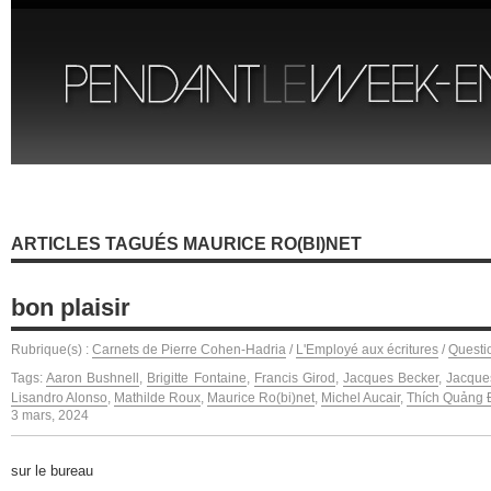
ARTICLES TAGUÉS MAURICE RO(BI)NET
bon plaisir
Rubrique(s) :
Carnets de Pierre Cohen-Hadria
/
L'Employé aux écritures
/
Questi
Tags:
Aaron Bushnell
,
Brigitte Fontaine
,
Francis Girod
,
Jacques Becker
,
Jacque
Lisandro Alonso
,
Mathilde Roux
,
Maurice Ro(bi)net
,
Michel Aucair
,
Thích Quảng 
3 mars, 2024
sur le bureau