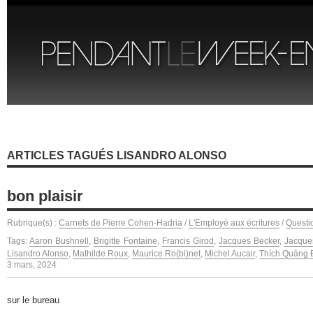
ARTICLES TAGUÉS LISANDRO ALONSO
bon plaisir
Rubrique(s) :
Carnets de Pierre Cohen-Hadria
/
L'Employé aux écritures
/
Questi
Tags:
Aaron Bushnell
,
Brigitte Fontaine
,
Francis Girod
,
Jacques Becker
,
Jacque
Lisandro Alonso
,
Mathilde Roux
,
Maurice Ro(bi)net
,
Michel Aucair
,
Thích Quảng 
3 mars, 2024
sur le bureau