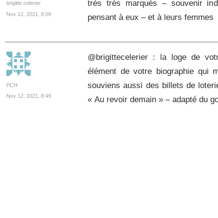
très très marqués – souvenir indé
brigitte celerier
Nov 12, 2021, 8:09
pensant à eux – et à leurs femmes
@brigittecelerier : la loge de vo
élément de votre biographie qui 
souviens aussi des billets de loteri
PCH
Nov 12, 2021, 8:49
« Au revoir demain » – adapté du g