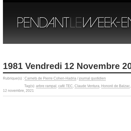
1981 Vendredi 12 Novembre 2
Rubrique(s) :
Carnets de Pierre Cohen-Hadria
/
journal quotidien
Tag(s):
arbre rampal
,
café TEC
,
Claude Ventura
,
Honoré de Balzac
12 novembre, 2021