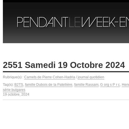
2551 Samedi 19 Octobre 2024
Rubrique(s) :
Carnets de Pierre Cohen-Hadria
/
journal quotidien
Tag(s):
B2TS
,
famille Dubois de la Patellière
,
famille Rassam
,
G org s P r c
,
Henr
série bulgares
19 octobre, 2024