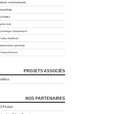
Vases communicants
invent'hair
STGME2
gréko-turk
Dominique Hasselmann
Fariba Adelkhah
alimentation générale
Chantal Akerman
PROJETS ASSOCIÉS
mélico
NOS PARTENAIRES
D-Fiction