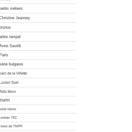
petits métiers
Christine Jeanney
prunus
arbre rampal
Anne Savelli
Paris
série bulgares
parc de la Villette
Lucien Suel
Aldo Moro
TNPPI
série néons
cerisier TEC
roses de TNPPI