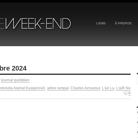
LIENS
À PROPOS
bre 2024
/
journal quotidien
ntoneta Alamat Kusijanović
,
arbre rampal
,
Charles Aznavour
,
L'air Lu
,
L'aiR Nu
6