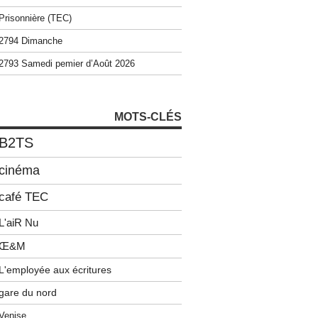
Prisonnière (TEC)
2794 Dimanche
2793 Samedi pemier d’Août 2026
MOTS-CLÉS
B2TS
cinéma
café TEC
L'aiR Nu
Œ&M
L'employée aux écritures
gare du nord
Venise