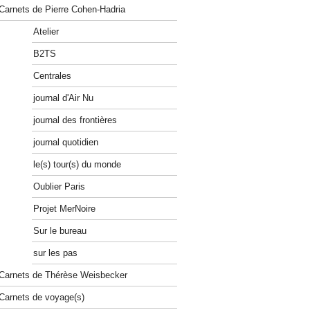
Carnets de Pierre Cohen-Hadria
Atelier
B2TS
Centrales
journal d'Air Nu
journal des frontières
journal quotidien
le(s) tour(s) du monde
Oublier Paris
Projet MerNoire
Sur le bureau
sur les pas
Carnets de Thérèse Weisbecker
Carnets de voyage(s)