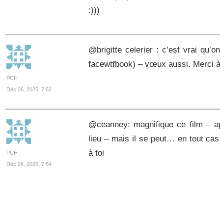
:)))
@brigitte celerier : c’est vrai qu’
facewtfbook) – vœux aussi. Merci à
PCH
Déc 26, 2025, 7:52
@ceanney: magnifique ce film – ap
lieu – mais il se peut… en tout cas
à toi
PCH
Déc 26, 2025, 7:54