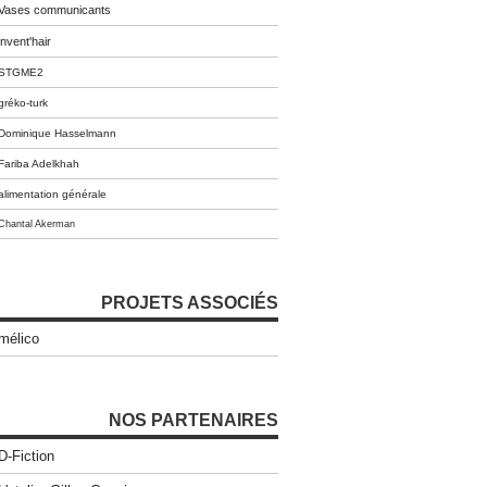
Vases communicants
invent'hair
STGME2
gréko-turk
Dominique Hasselmann
Fariba Adelkhah
alimentation générale
Chantal Akerman
PROJETS ASSOCIÉS
mélico
NOS PARTENAIRES
D-Fiction