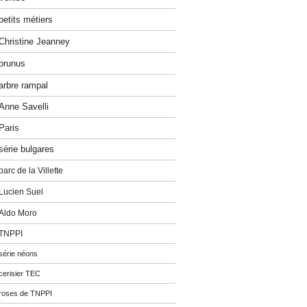
petits métiers
Christine Jeanney
prunus
arbre rampal
Anne Savelli
Paris
série bulgares
parc de la Villette
Lucien Suel
Aldo Moro
TNPPI
série néons
cerisier TEC
roses de TNPPI