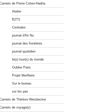
Carnets de Pierre Cohen-Hadria
Atelier
B2TS
Centrales
journal d'Air Nu
journal des frontières
journal quotidien
le(s) tour(s) du monde
Oublier Paris
Projet MerNoire
Sur le bureau
sur les pas
Carnets de Thérèse Weisbecker
Carnets de voyage(s)