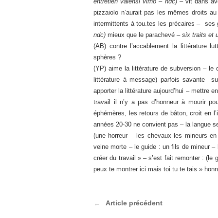
entretien valensi virno – ndc)
– vit dans av
pizzaiolo n’aurait pas les mêmes droits a
intermittents à tou.tes les précaires – ses
ndc)
mieux que le parachevé –
six traits e
(AB) contre l’accablement la littérature lut
sphères ?
(YP) aime la littérature de subversion – l
littérature à message) parfois savante su
apporter la littérature aujourd’hui – mettre 
travail il n’y a pas d’honneur à mourir pou
éphémères, les retours de bâton, croit en l
années 20-30 ne convient pas – la langue se
(une horreur – les chevaux les mineurs en
veine morte – le guide : un fils de mineur – 
créer du travail » – s’est fait remonter : (le 
peux te montrer ici mais toi tu te tais » honn
Article précédent