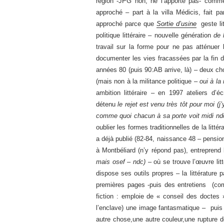
région -JPG non, ne l’apporte pas- comme
approché – part à la villa Médicis, fait 
approché parce que
Sortie d’usine
geste li
politique littéraire – nouvelle génération
de 
travail sur la forme pour ne pas atténuer 
documenter les vies fracassées par la fin 
années 80 (puis 90:AB arrive, là) – deux ch
(mais non à la militance politique –
oui à la 
ambition littéraire – en 1997 ateliers d’
détenu
le rejet est venu très tôt pour moi (j
comme quoi chacun à sa porte voit midi n
oublier les formes traditionnelles de la li
a déjà publié (82-84, naissance 48 – pensi
à Montbéliard (n’y répond pas), entrepren
mais osef – ndc)
– où se trouve l’œuvre litt
dispose ses outils propres – la littératur
premières pages -puis des entretiens (com
fiction : emploie de « conseil des doctes » 
l’enclave) une image fantasmatique – puis l
autre chose,une autre couleur,une rupture d