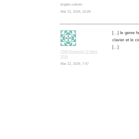
brigitte celerier
Mar 21, 2026, 16:09
[…] le genre hu
clavier et le 
[…]
2368 Dimanche 22 Mars
2026
Mar 22, 2026, 7:47