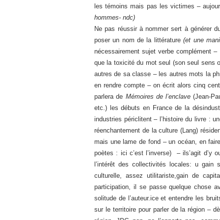
les témoins mais pas les victimes – aujou
hommes- ndc)
Ne pas réussir à nommer sert à générer d
poser un nom de la littérature
(et une mani
nécessairement sujet verbe complément – on
que la toxicité du mot seul (son seul sens o
autres de sa classe – les autres mots la phr
en rendre compte – on écrit alors cinq ce
parlera de
Mémoires de l’enclave
(Jean-Pau
etc.) les débuts en France de la désindust
industries périclitent – l’histoire du livre
réenchantement de la culture (Lang) résiden
mais une lame de fond – un océan, en faire le
poètes : ici c’est l’inverse) – ils’agit d’y
l’intérêt des collectivités locales: u ga
culturelle, assez utilitariste,gain de ca
participation, il se passe quelque chose av
solitude de l’auteur.ice et entendre les bru
sur le territoire pour parler de la région 