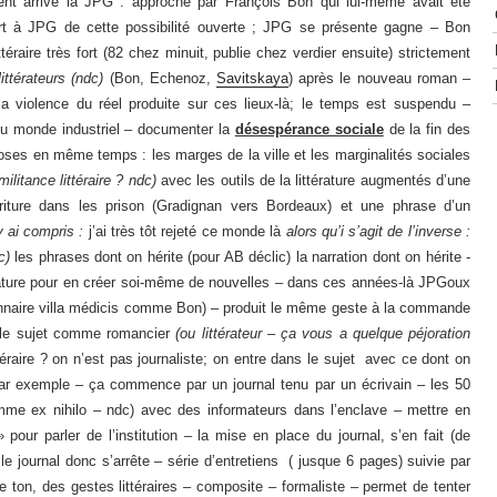
nt arrivé là JPG : approché par François Bon qui lui-même avait été
part à JPG de cette possibilité ouverte ; JPG se présente gagne – Bon
ttéraire très fort (82 chez minuit, publie chez verdier ensuite) strictement
littérateurs (ndc)
(Bon, Echenoz,
Savitskaya
) après le nouveau roman –
la violence du réel produite sur ces lieux-là; le temps est suspendu –
du monde industriel – documenter la
désespérance sociale
de la fin des
oses en même temps : les marges de la ville et les marginalités sociales
militance littéraire ? ndc)
avec les outils de la littérature augmentés d’une
écriture dans les prison (Gradignan vers Bordeaux) et une phrase d’un
’y ai compris :
j’ai très tôt rejeté ce monde là
alors qu’i s’agit de l’inverse :
dc)
les phrases dont on hérite (pour AB déclic) la narration dont on hérite -
ttérature pour en créer soi-même de nouvelles – dans ces années-là JPGoux
onnaire villa médicis comme Bon) – produit le même geste à la commande
d le sujet comme romancier
(ou littérateur – ça vous a quelque péjoration
éraire ? on n’est pas journaliste; on entre dans le sujet avec ce dont on
e par exemple – ça commence par un journal tenu par un écrivain – les 50
me ex nihilo – ndc) avec des informateurs dans l’enclave – mettre en
pour parler de l’institution – la mise en place du journal, s’en fait (de
e journal donc s’arrête – série d’entretiens ( jusque 6 pages) suivie par
e ton, des gestes littéraires – composite – formaliste – permet de tenter