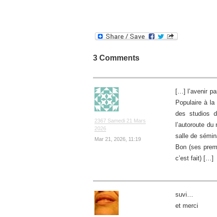
3 Comments
[…] l’avenir p
Populaire à l
des studios d
2367 Samedi 21 Mars
l’autoroute du
2026
salle de sémin
Mar 21, 2026, 11:19
Bon (ses premi
c’est fait) […]
suvi…
et merci