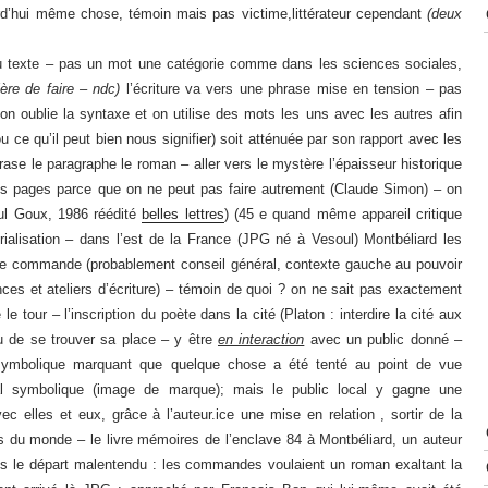
rd’hui même chose, témoin mais pas victime,littérateur cependant
(deux
u texte – pas un mot une catégorie comme dans les sciences sociales,
ère de faire – ndc)
l’écriture va vers une phrase mise en tension – pas
 oublie la syntaxe et on utilise des mots les uns avec les autres afin
u ce qu’il peut bien nous signifier) soit atténuée par son rapport avec les
ase le paragraphe le roman – aller vers le mystère l’épaisseur historique
nts pages parce que on ne peut pas faire autrement (Claude Simon) – on
l Goux, 1986 réédité
belles lettres
) (45 e quand même appareil critique
rialisation – dans l’est de la France (JPG né à Vesoul) Montbéliard les
 : une commande (probablement conseil général, contexte gauche au pouvoir
ces et ateliers d’écriture) – témoin de quoi ? on ne sait pas exactement
 tour – l’inscription du poète dans la cité (Platon : interdire la cité aux
 ou de se trouver sa place – y être
en interaction
avec un public donné –
in symbolique marquant que quelque chose a été tenté au point de vue
pital symbolique (image de marque); mais le public local y gagne une
ec elles et eux, grâce à l’auteur.ice une mise en relation , sortir de la
its du monde – le livre mémoires de l’enclave 84 à Montbéliard, un auteur
– dès le départ malentendu : les commandes voulaient un roman exaltant la