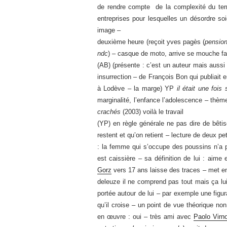
de rendre compte de la complexité du territo
entreprises pour lesquelles un désordre s
image –
deuxième heure (reçoit yves pagès (
pension
ndc
) – casque de moto, arrive se mouche fai
(AB) (présente : c’est un auteur mais aussi 
insurrection – de François Bon qui publiait
à Lodève – la marge) YP
il était une fois
marginalité, l’enfance l’adolescence – thèm
crachés
(2003) voilà le travail
(YP) en règle générale ne pas dire de bêt
restent et qu’on retient – lecture de deux p
: la femme qui s’occupe des poussins n’a p
est caissière – sa définition de lui : aime 
Gorz
vers 17 ans laisse des traces – met en 
deleuze il ne comprend pas tout mais ça lui p
portée autour de lui – par exemple une figur
qu’il croise – un point de vue théorique non;
en œuvre : oui – très ami avec
Paolo Virn