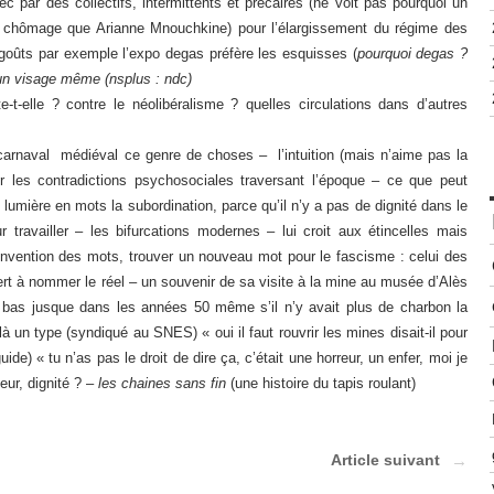
ec par des collectifs, intermittents et précaires (ne voit pas pourquoi un
u chômage que Arianne Mnouchkine) pour l’élargissement du régime des
 goûts par exemple l’expo degas préfère les esquisses (
pourquoi degas ?
t un visage même (nsplus : ndc)
te-t-elle ? contre le néolibéralisme ? quelles circulations dans d’autres
e carnaval médiéval ce genre de choses – l’intuition (mais n’aime pas la
r les contradictions psychosociales traversant l’époque – ce que peut
en lumière en mots la subordination, parce qu’il n’y a pas de dignité dans le
r travailler – les bifurcations modernes – lui croit aux étincelles mais
’invention des mots, trouver un nouveau mot pour le fascisme : celui des
rt à nommer le réel – un souvenir de sa visite à la mine au musée d’Alès
 bas jusque dans les années 50 même s’il n’y avait plus de charbon la
là un type (syndiqué au SNES) « oui il faut rouvrir les mines disait-il pour
guide) « tu n’as pas le droit de dire ça, c’était une horreur, un enfer, moi je
eur, dignité ? –
les chaines sans fin
(une histoire du tapis roulant)
Article suivant