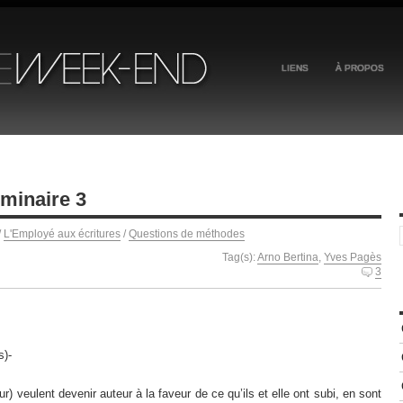
LIENS
À PROPOS
minaire 3
/
L'Employé aux écritures
/
Questions de méthodes
Tag(s):
Arno Bertina
,
Yves Pagès
3
s)-
) veulent devenir auteur à la faveur de ce qu’ils et elle ont subi, en sont