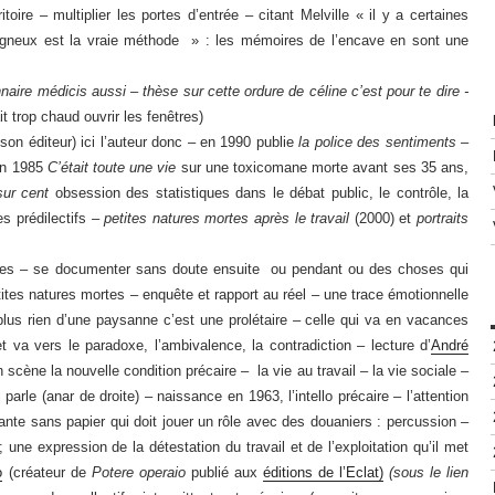
ire – multiplier les portes d’entrée – citant Melville « il y a certaines
oigneux est la vraie méthode » : les mémoires de l’encave en sont une
naire médicis aussi – thèse sur cette ordure de céline c’est pour te dire -
t trop chaud ouvrir les fenêtres)
son éditeur) ici l’auteur donc – en 1990 publie
la police des sentiments
–
 en 1985
C’était toute une vie
sur une toxicomane morte avant ses 35 ans,
 sur cent
obsession des statistiques dans le débat public, le contrôle, la
es prédilectifs –
petites natures mortes après le travail
(2000) et
portraits
ises – se documenter sans doute ensuite ou pendant ou des choses qui
etites natures mortes – enquête et rapport au réel – une trace émotionnelle
lus rien d’une paysanne c’est une prolétaire – celle qui va en vacances
et va vers le paradoxe, l’ambivalence, la contradiction – lecture d’
André
scène la nouvelle condition précaire – la vie au travail – la vie sociale –
arle (anar de droite) – naissance en 1963, l’intello précaire – l’attention
ante sans papier qui doit jouer un rôle avec des douaniers : percussion –
 une expression de la détestation du travail et de l’exploitation qu’il met
o
(créateur de
Potere operaio
publié aux
éditions de l’Eclat)
(sous le lien