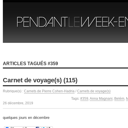
ARTICLES TAGUÉS #359
Carnet de voyage(s) (115)
Rubrique(s) :
Carnets de Pierre Cohen-Hadria
/
Carnets de voyage(s)
Tags:
#359
,
Anna Magnani
,
Belém
,
M
26 décembre, 2019
quelques jours en décembre