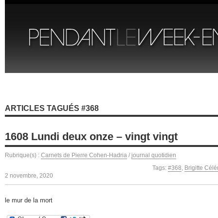
ARTICLES TAGUÉS #368
1608 Lundi deux onze – vingt vingt
Rubrique(s) :
Carnets de Pierre Cohen-Hadria
/
journal quotidien
Tags:
#368
,
Brigitte Célé
2 novembre, 2020
le mur de la mort