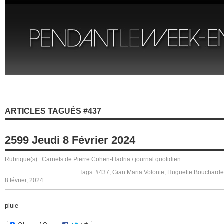
ARTICLES TAGUÉS #437
2599 Jeudi 8 Février 2024
Rubrique(s) :
Carnets de Pierre Cohen-Hadria
/
journal quotidien
Tags:
#437
,
Gian Maria Volonte
,
Huguette Bouchard
8 février, 2024
pluie