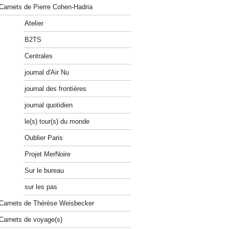
Carnets de Pierre Cohen-Hadria
Atelier
B2TS
Centrales
journal d'Air Nu
journal des frontières
journal quotidien
le(s) tour(s) du monde
Oublier Paris
Projet MerNoire
Sur le bureau
sur les pas
Carnets de Thérèse Weisbecker
Carnets de voyage(s)