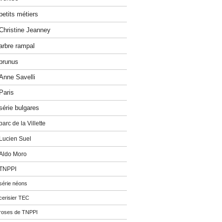
petits métiers
Christine Jeanney
arbre rampal
prunus
Anne Savelli
Paris
série bulgares
parc de la Villette
Lucien Suel
Aldo Moro
TNPPI
série néons
cerisier TEC
roses de TNPPI