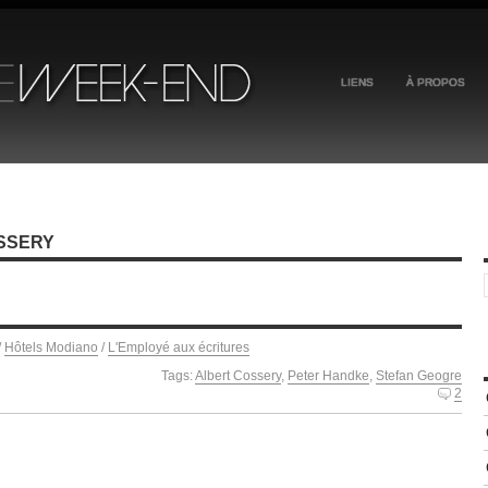
LIENS
À PROPOS
SSERY
/
Hôtels Modiano
/
L'Employé aux écritures
Tags:
Albert Cossery
,
Peter Handke
,
Stefan Geogre
2