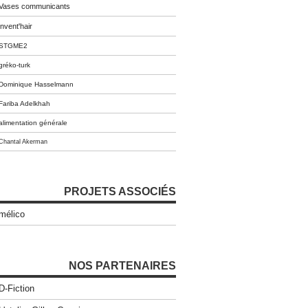
Vases communicants
invent'hair
STGME2
gréko-turk
Dominique Hasselmann
Fariba Adelkhah
alimentation générale
Chantal Akerman
PROJETS ASSOCIÉS
mélico
NOS PARTENAIRES
D-Fiction