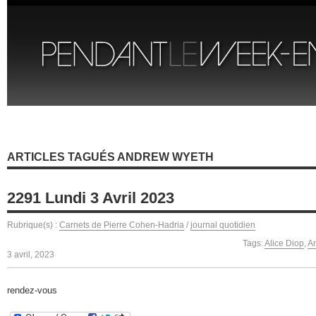
ARTICLES TAGUÉS ANDREW WYETH
2291 Lundi 3 Avril 2023
Rubrique(s) :
Carnets de Pierre Cohen-Hadria
/
journal quotidien
Tags:
Alice Diop
,
A
3 avril, 2023
rendez-vous