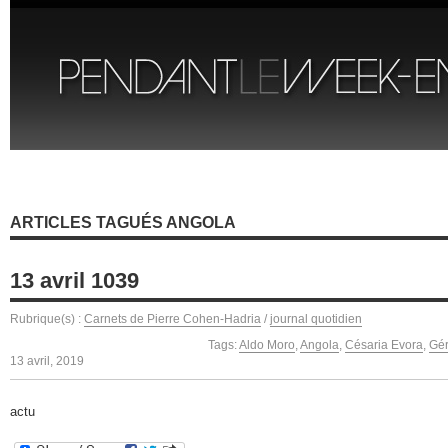
ARTICLES TAGUÉS ANGOLA
13 avril 1039
Rubrique(s) :
Carnets de Pierre Cohen-Hadria
/
journal quotidien
Tags:
Aldo Moro
,
Angola
,
Césaria Evora
,
Gér
13 avril, 2019
actu