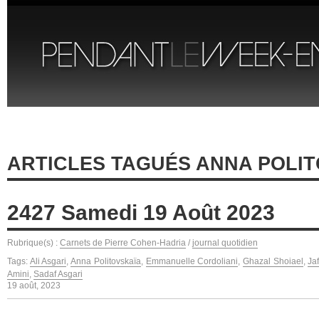
ARTICLES TAGUÉS ANNA POLI
2427 Samedi 19 Août 2023
Rubrique(s) :
Carnets de Pierre Cohen-Hadria
/
journal quotidien
Tags:
Ali Asgari
,
Anna Politovskaïa
,
Emmanuelle Cordoliani
,
Ghazal Shoiael
,
Ja
Amini
,
Sadaf Asgari
19 août, 2023