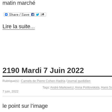
matin marché
Lire la suite...
2190 Mardi 7 Juin 2022
Rubrique(s) :
Carnets de Pierre Cohen-Hadria
/
journal quotidien
Tags:
André Markowicz
,
Anna Politovskaïa
,
Hans Sc
7 juin, 2022
le point sur l’image