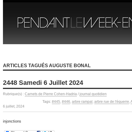
ARTICLES TAGUÉS AUGUSTE BONAL
2448 Samedi 6 Juillet 2024
Rubrique(s) :
Carnets de Pierre Cohen-Hadria
/
journal quotidien
Tags:
#445
,
#446
,
arbre rampal
,
arbre rue de l'équerre
,
6 juillet, 2024
injonctions