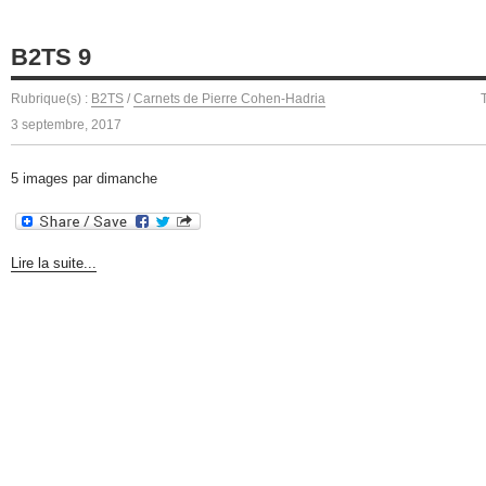
B2TS 9
Rubrique(s) :
B2TS
/
Carnets de Pierre Cohen-Hadria
3 septembre, 2017
5 images par dimanche
Lire la suite...