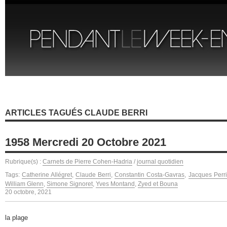
ARTICLES TAGUÉS CLAUDE BERRI
1958 Mercredi 20 Octobre 2021
Rubrique(s) :
Carnets de Pierre Cohen-Hadria
/
journal quotidien
Tags:
Catherine Allégret
,
Claude Berri
,
Constantin Costa-Gavras
,
Jacques Perr
William Glenn
,
Simone Signoret
,
Yves Montand
,
Zyed et Bouna
20 octobre, 2021
la plage