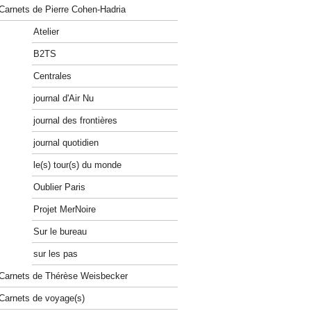
Carnets de Pierre Cohen-Hadria
Atelier
B2TS
Centrales
journal d'Air Nu
journal des frontières
journal quotidien
le(s) tour(s) du monde
Oublier Paris
Projet MerNoire
Sur le bureau
sur les pas
Carnets de Thérèse Weisbecker
Carnets de voyage(s)