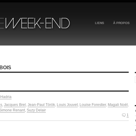
LIENS
À PROPOS
BOIS
-Hadria
is
,
Jacques Brel
,
Jean-Paul Török
,
Louis Jouvet
,
Louise Forestier
,
Magali Noël
,
Simone Renant
,
Suzy Delair
1