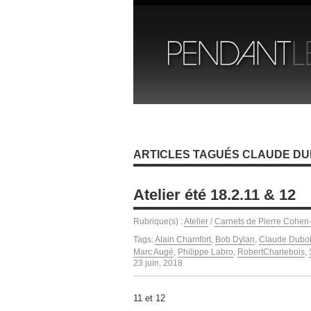
ARTICLES TAGUÉS CLAUDE DU
Atelier été 18.2.11 & 12
Rubrique(s) :
Atelier
/
Carnets de Pierre Cohen
Tags:
Alain Chamfort
,
Bob Dylan
,
Claude Dubo
Marc Augé
,
Philippe Labro
,
RobertCharlebois
,
23 juin, 2018
11 et 12