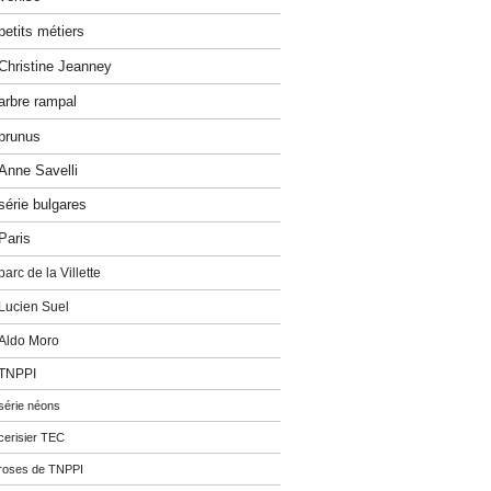
petits métiers
Christine Jeanney
arbre rampal
prunus
Anne Savelli
série bulgares
Paris
parc de la Villette
Lucien Suel
Aldo Moro
TNPPI
série néons
cerisier TEC
roses de TNPPI