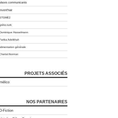
Vases communicants
invent'hair
STGME2
gréko-turk
Dominique Hasselmann
Fariba Adelkhah
alimentation générale
Chantal Akerman
PROJETS ASSOCIÉS
mélico
NOS PARTENAIRES
D-Fiction