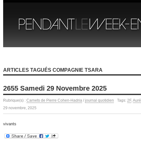
ARTICLES TAGUÉS COMPAGNIE TSARA
2655 Samedi 29 Novembre 2025
Rubrique(s) :
Carnets de Pierre Cohen-Hadria
/
journal quotidien
Tags:
2F
,
Auré
29 novembre, 2025
vivants