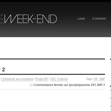
LIENS
À PROPOS
 2
/
L'Employé aux écritures
/
Projet DF
/
TEC Cinéma
Tags:
DF
,
JMP
Commentaires fermés
sur (pro/jet/gramme DF) JMP 2