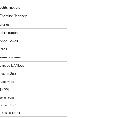
petits métiers
Christine Jeanney
prunus
arbre rampal
Anne Savelli
Paris
série bulgares
parc de la Villette
Lucien Suel
Aldo Moro
TNPPI
série néons
cerisier TEC
roses de TNPPI