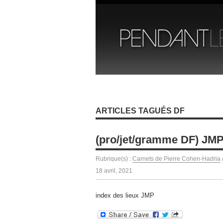
ARTICLES TAGUÉS DF
(pro/jet/gramme DF) JMP
Rubrique(s) :
Carnets de Pierre Cohen-Hadria
18 avril, 2021
index des lieux JMP