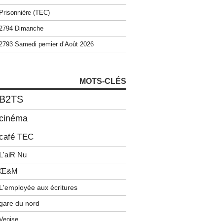
Prisonnière (TEC)
2794 Dimanche
2793 Samedi pemier d’Août 2026
MOTS-CLÉS
B2TS
cinéma
café TEC
L'aiR Nu
Œ&M
L'employée aux écritures
gare du nord
Venise