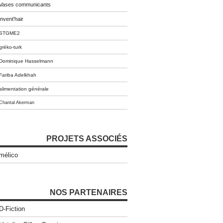
Vases communicants
invent'hair
STGME2
gréko-turk
Dominique Hasselmann
Fariba Adelkhah
alimentation générale
Chantal Akerman
PROJETS ASSOCIÉS
mélico
NOS PARTENAIRES
D-Fiction