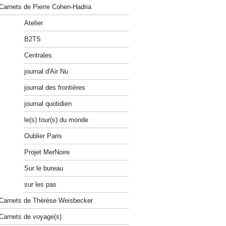
Carnets de Pierre Cohen-Hadria
Atelier
B2TS
Centrales
journal d'Air Nu
journal des frontières
journal quotidien
le(s) tour(s) du monde
Oublier Paris
Projet MerNoire
Sur le bureau
sur les pas
Carnets de Thérèse Weisbecker
Carnets de voyage(s)