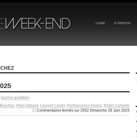
LIENS
À PROPOS
UCHEZ
2025
/
journal quotidien
 Bouchez
,
HIam Abbass
,
Laurent Cantet
,
Pierfrancesco Favino
,
Robin Campillo
Commentaires fermés
sur 2502 Dimanche 29 Juin 2025