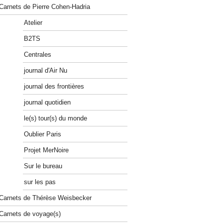
Carnets de Pierre Cohen-Hadria
Atelier
B2TS
Centrales
journal d'Air Nu
journal des frontières
journal quotidien
le(s) tour(s) du monde
Oublier Paris
Projet MerNoire
Sur le bureau
sur les pas
Carnets de Thérèse Weisbecker
Carnets de voyage(s)