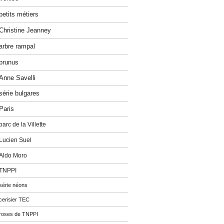
petits métiers
Christine Jeanney
arbre rampal
prunus
Anne Savelli
série bulgares
Paris
parc de la Villette
Lucien Suel
Aldo Moro
TNPPI
série néons
cerisier TEC
roses de TNPPI