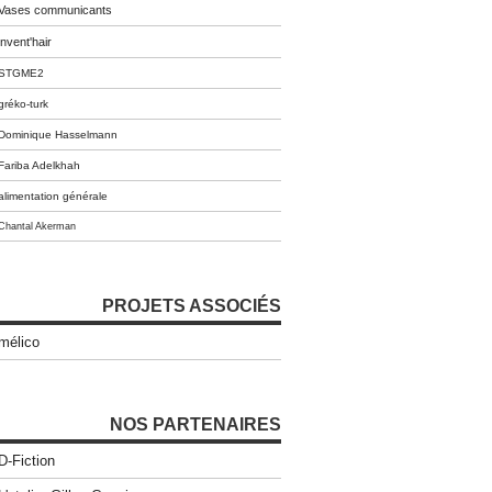
Vases communicants
invent'hair
STGME2
gréko-turk
Dominique Hasselmann
Fariba Adelkhah
alimentation générale
Chantal Akerman
PROJETS ASSOCIÉS
mélico
NOS PARTENAIRES
D-Fiction