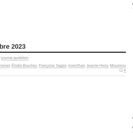
bre 2023
/
journal quotidien
Cremer
,
Élodie Bouchez
,
Françoise Sagan
,
invent'hair
,
Jeanne Herry
,
Mioumiou
4