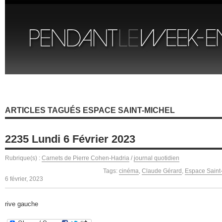
ARTICLES TAGUÉS ESPACE SAINT-MICHEL
2235 Lundi 6 Février 2023
Rubrique(s) :
Carnets de Pierre Cohen-Hadria
/
journal quotidien
Tags:
cinéma
,
Claude Gérard
,
Espace Saint
6 février, 2023
rive gauche