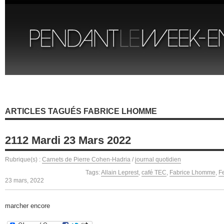
ARTICLES TAGUÉS FABRICE LHOMME
2112 Mardi 23 Mars 2022
Rubrique(s) :
Carnets de Pierre Cohen-Hadria
/
journal quotidien
Tags:
Allain Leprest
,
café TEC
,
Fabrice Lhomme
,
Fe
23 mars, 2022
marcher encore