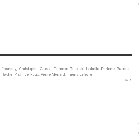
e Jeanney
,
Christophe Grossi
,
Florence Trocmé
,
Isabelle Pariente-Butterlin
,
e Hache
,
Mathilde Roux
,
Pierre Ménard
,
Thierry Lefevre
7