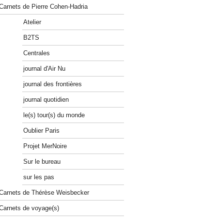
Carnets de Pierre Cohen-Hadria
Atelier
B2TS
Centrales
journal d'Air Nu
journal des frontières
journal quotidien
le(s) tour(s) du monde
Oublier Paris
Projet MerNoire
Sur le bureau
sur les pas
Carnets de Thérèse Weisbecker
Carnets de voyage(s)