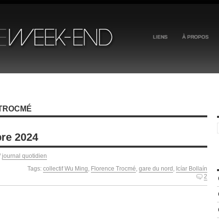
LIENS
À PROPOS
 TROCMÉ
re 2024
/
journal quotidien
Tags:
collectif Wu Ming
,
Florence Trocmé
,
gare du nord
,
Icíar Bollaín
2