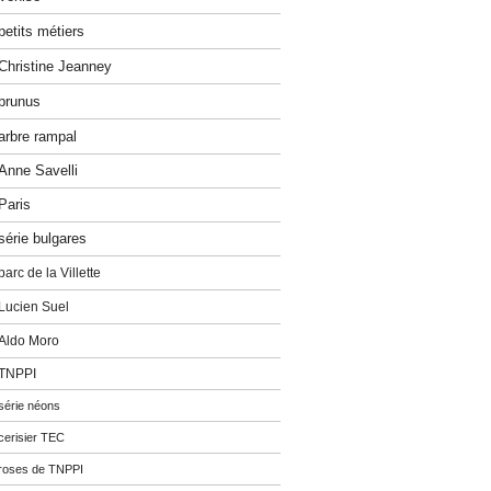
petits métiers
Christine Jeanney
prunus
arbre rampal
Anne Savelli
Paris
série bulgares
parc de la Villette
Lucien Suel
Aldo Moro
TNPPI
série néons
cerisier TEC
roses de TNPPI