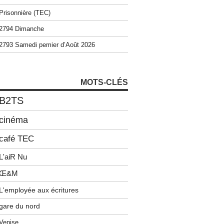
Prisonnière (TEC)
2794 Dimanche
2793 Samedi pemier d’Août 2026
MOTS-CLÉS
B2TS
cinéma
café TEC
L'aiR Nu
Œ&M
L'employée aux écritures
gare du nord
Venise