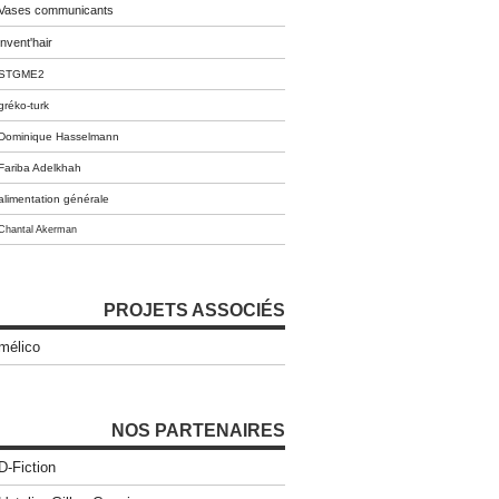
Vases communicants
invent'hair
STGME2
gréko-turk
Dominique Hasselmann
Fariba Adelkhah
alimentation générale
Chantal Akerman
PROJETS ASSOCIÉS
mélico
NOS PARTENAIRES
D-Fiction