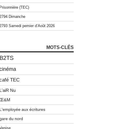
Prisonnière (TEC)
2794 Dimanche
2793 Samedi pemier d’Août 2026
MOTS-CLÉS
B2TS
cinéma
café TEC
L'aiR Nu
Œ&M
L'employée aux écritures
gare du nord
Venise