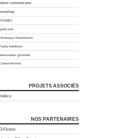
Vases communicants
invent'hair
STGME2
gréko-turk
Dominique Hasselmann
Fariba Adelkhah
alimentation générale
Chantal Akerman
PROJETS ASSOCIÉS
mélico
NOS PARTENAIRES
D-Fiction