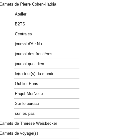
Carnets de Pierre Cohen-Hadria
Atelier
B2TS
Centrales
journal d'Air Nu
journal des frontières
journal quotidien
le(s) tour(s) du monde
Oublier Paris
Projet MerNoire
Sur le bureau
sur les pas
Carnets de Thérèse Weisbecker
Carnets de voyage(s)