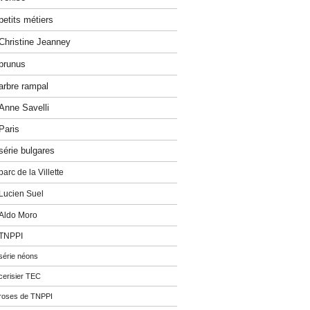
petits métiers
Christine Jeanney
prunus
arbre rampal
Anne Savelli
Paris
série bulgares
parc de la Villette
Lucien Suel
Aldo Moro
TNPPI
série néons
cerisier TEC
roses de TNPPI