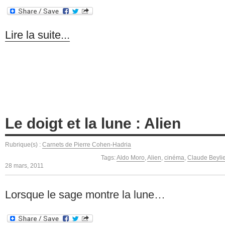
Lire la suite...
Le doigt et la lune : Alien
Rubrique(s) :
Carnets de Pierre Cohen-Hadria
Tags:
Aldo Moro
,
Alien
,
cinéma
,
Claude Beyli
28 mars, 2011
Lorsque le sage montre la lune…