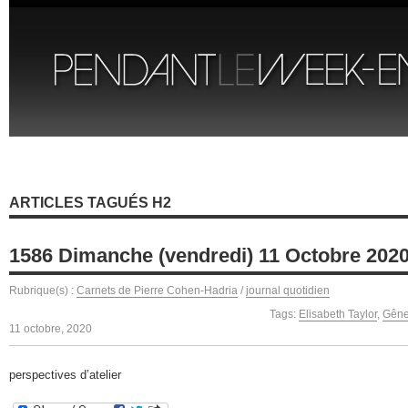
ARTICLES TAGUÉS H2
1586 Dimanche (vendredi) 11 Octobre 202
Rubrique(s) :
Carnets de Pierre Cohen-Hadria
/
journal quotidien
Tags:
Elisabeth Taylor
,
Gêne
11 octobre, 2020
perspectives d’atelier