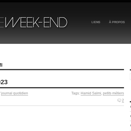
LIENS
À PROPOS
I
023
/
journal quotidien
Tags:
Hamid Salmi
,
petits métiers
2