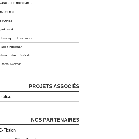
Vases communicants
invent'hair
STGME2
gréko-turk
Dominique Hasselmann
Fariba Adelkhah
alimentation générale
Chantal Akerman
PROJETS ASSOCIÉS
mélico
NOS PARTENAIRES
D-Fiction