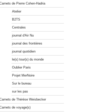
Carnets de Pierre Cohen-Hadria
Atelier
B2TS
Centrales
journal d'Air Nu
journal des frontières
journal quotidien
le(s) tour(s) du monde
Oublier Paris
Projet MerNoire
Sur le bureau
sur les pas
Carnets de Thérèse Weisbecker
Carnets de voyage(s)