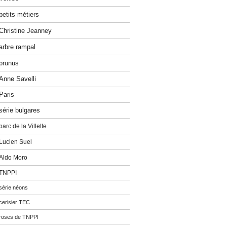
petits métiers
Christine Jeanney
arbre rampal
prunus
Anne Savelli
Paris
série bulgares
parc de la Villette
Lucien Suel
Aldo Moro
TNPPI
série néons
cerisier TEC
roses de TNPPI