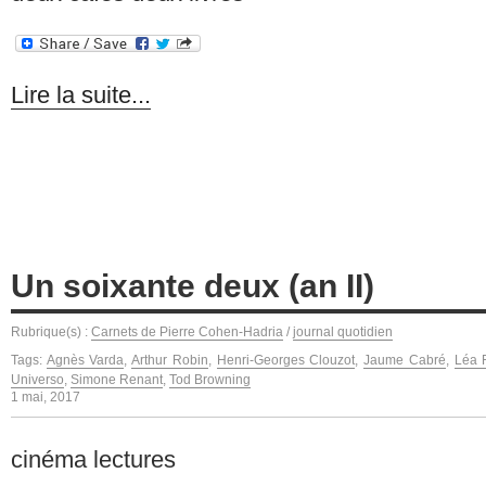
Lire la suite...
Un soixante deux (an II)
Rubrique(s) :
Carnets de Pierre Cohen-Hadria
/
journal quotidien
Tags:
Agnès Varda
,
Arthur Robin
,
Henri-Georges Clouzot
,
Jaume Cabré
,
Léa 
Universo
,
Simone Renant
,
Tod Browning
1 mai, 2017
cinéma lectures