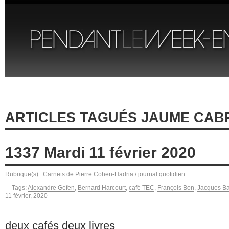
ARTICLES TAGUÉS JAUME CAB
1337 Mardi 11 février 2020
Rubrique(s) :
Carnets de Pierre Cohen-Hadria
/
journal quotidien
Tags:
Alexandre Gefen
,
Bernard Harcourt
,
café TEC
,
François Bon
,
Jacques Ba
11 février, 2020
deux cafés deux livres