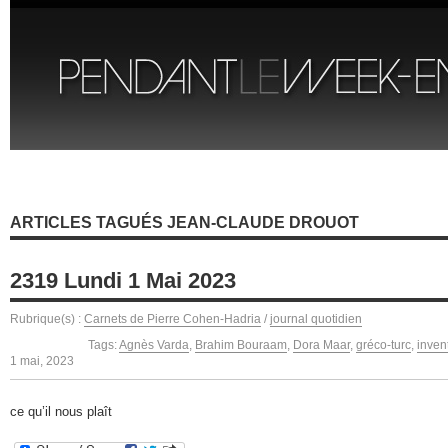
ARTICLES TAGUÉS JEAN-CLAUDE DROUOT
2319 Lundi 1 Mai 2023
Rubrique(s) :
Carnets de Pierre Cohen-Hadria
/
journal quotidien
Tags:
Agnès Varda
,
Brahim Bouraam
,
Dora Maar
,
gréco-turc
,
invent
1 mai, 2023
ce qu’il nous plaît