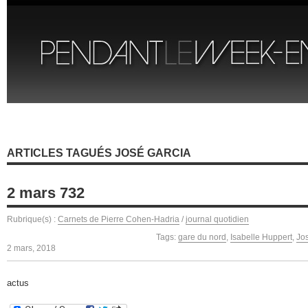
ARTICLES TAGUÉS JOSÉ GARCIA
2 mars 732
Rubrique(s) :
Carnets de Pierre Cohen-Hadria
/
journal quotidien
Tags:
gare du nord
,
Isabelle Huppert
,
Jo
2 mars, 2018
actus