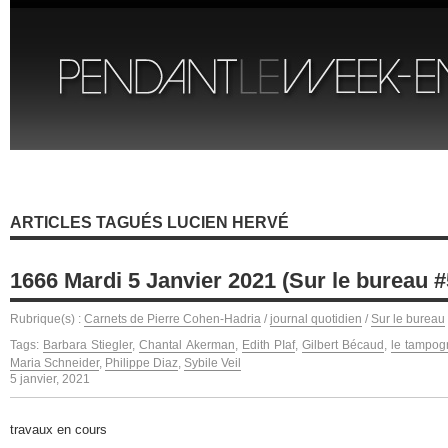
ARTICLES TAGUÉS LUCIEN HERVÉ
1666 Mardi 5 Janvier 2021 (Sur le bureau #
Rubrique(s) :
Carnets de Pierre Cohen-Hadria
/
journal quotidien
/
Sur le bureau
Tags:
Barbara Stiegler
,
Chantal Akerman
,
Edith PIaf
,
Gilbert Bécaud
,
le tampog
Maria Schneider
,
Philippe Diaz
,
Sybile Veil
5 janvier, 2021
travaux en cours