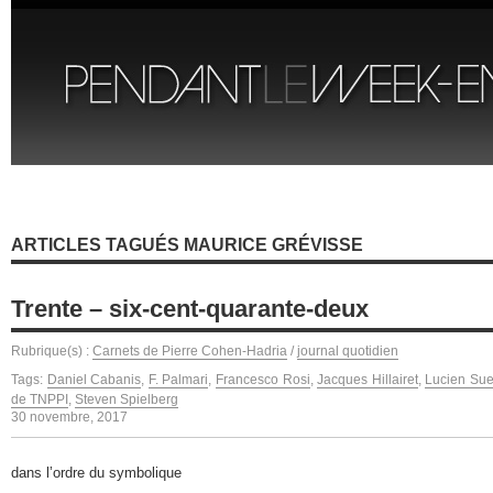
ARTICLES TAGUÉS MAURICE GRÉVISSE
Trente – six-cent-quarante-deux
Rubrique(s) :
Carnets de Pierre Cohen-Hadria
/
journal quotidien
Tags:
Daniel Cabanis
,
F. Palmari
,
Francesco Rosi
,
Jacques Hillairet
,
Lucien Sue
de TNPPI
,
Steven Spielberg
30 novembre, 2017
dans l’ordre du symbolique